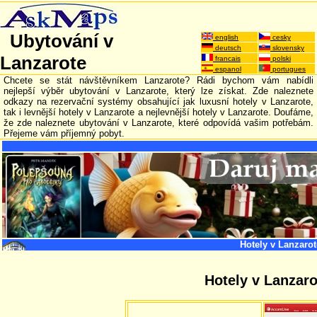
Ubytování v
english
cesky
deutsch
slovensky
Lanzarote
francais
polski
espanol
portugues
Chcete se stát návštěvníkem Lanzarote? Rádi bychom vám nabídli
nejlepší výběr ubytování v Lanzarote, který lze získat. Zde naleznete
odkazy na rezervační systémy obsahující jak luxusní hotely v Lanzarote,
tak i levnější hotely v Lanzarote a nejlevnější hotely v Lanzarote. Doufáme,
že zde naleznete ubytování v Lanzarote, které odpovídá vašim potřebám.
Přejeme vám příjemný pobyt.
Hotely v Lanzarot
Hotely v Lanzaro