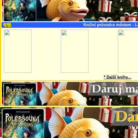
Knižní průvodce městem - L
* Další knihy...
×
Tato stránka je součástí projektu AskMaps, v jehož rámci vznikají mapy
velkých světových měst. Ty pokrývají důležité části těchto měst, důležité
památky, často i městskou dopravu, ubytování, restaurace apod. Na