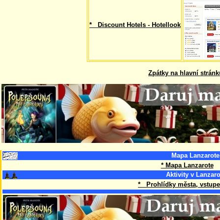
* Discount Hotels - Hotellook
Zpátky na hlavní stránk
Mapa Lanzarote
* Mapa Lanzarote
Aktivity v Lanzaro
* Prohlídky města, vstupe