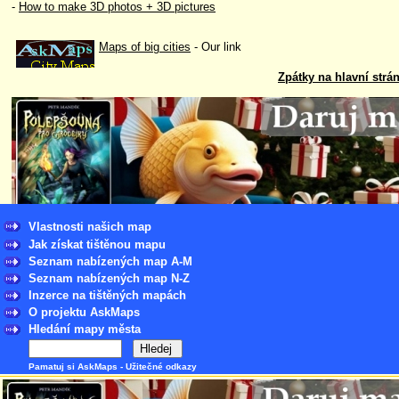
-
How to make 3D photos + 3D pictures
Maps of big cities
- Our link
Zpátky na hlavní strá
Vlastnosti našich map
Jak získat tištěnou mapu
Seznam nabízených map A-M
Seznam nabízených map N-Z
Inzerce na tištěných mapách
O projektu AskMaps
Hledání mapy města
Pamatuj si AskMaps
-
Užitečné odkazy