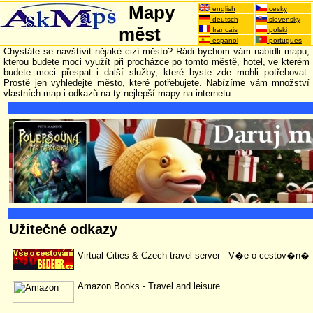
Mapy
english
cesky
deutsch
slovensky
měst
francais
polski
espanol
portugues
Chystáte se navštívit nějaké cizí město? Rádi bychom vám nabídli mapu,
kterou budete moci využít při procházce po tomto městě, hotel, ve kterém
budete moci přespat i další služby, které byste zde mohli potřebovat.
Prostě jen vyhledejte město, které potřebujete. Nabízíme vám množství
vlastních map i odkazů na ty nejlepší mapy na internetu.
Užitečné odkazy
Virtual Cities & Czech travel server - V�e o cestov�n�
Amazon Books - Travel and leisure