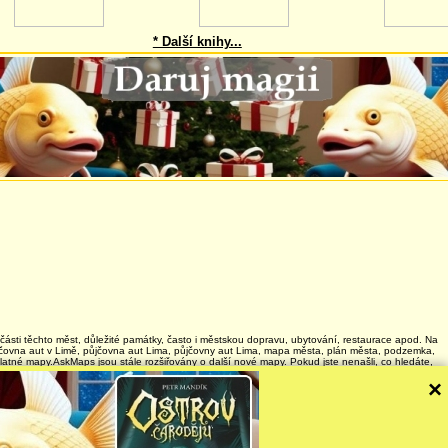
* Další knihy...
é části těchto měst, důležité památky, často i městskou dopravu, ubytování, restaurace apod. Na
ůjčovna aut v Limě, půjčovna aut Lima, půjčovny aut Lima, mapa města, plán města, podzemka,
latné mapy.AskMaps jsou stále rozšiřovány o další nové mapy. Pokud jste nenašli, co hledáte,
 updatovali mapy v termínu: 2/2013 .
×
026
 and website rules