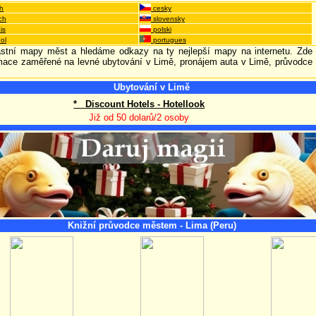
h
cesky
ch
slovensky
is
polski
ol
portugues
astní mapy měst a hledáme odkazy na ty nejlepší mapy na internetu. Zde
rmace zaměřené na levné ubytování v Limě, pronájem auta v Limě, průvodce
Ubytování v Limě
* Discount Hotels - Hotellook
Již od 50 dolarů/2 osoby
Knižní průvodce městem - Lima (Peru)