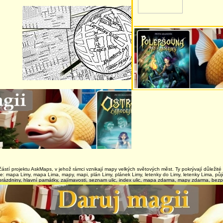
částí projektu AskMaps, v jehož rámci vznikají mapy velkých světových měst. Ty pokrývají důležit
te: mapa Limy, mapa Lima, mapy, mapi, plán Limy, plánek Limy, letenky do Limy, letenky Lima, p
prázdniny, hlavní památky, zajímavosti, seznam ulic, index ulic, mapa zdarma, mapy zdarma, bezp
zkuste se sem vrátit později. Naposledy jsme přidávali a
© AskMaps 2001-2
Publisher:
Bispiral, s.r.o.
|
Privacy policy