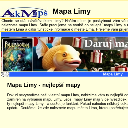
Mapa Limy
Chcete se stát návštěvníkem Limy? Naším cílem je poskytnout vám všech
naleznete mapu Limy. Stále pracujeme na tvorbě co nejlepší mapy Limy a 
městem Lima a další turistické informace o městě Lima. Přejeme vám příj
Mapa Limy
Mapa Limy - nejlepší mapy
Dokud nevytvoříme naši vlastní mapu Limy, nabízíme vám ty nejlepší o
zamířen na vybranou mapu Limy. Lepší mapy Limy mají více hvězdiček - 
ty nejlepší mapy Limy - a udržet je funkční. Pokud náhodou některý odka
updatu. Doufáme, že zde naleznete mapu města Lima, kterou potřebujet