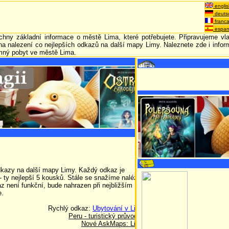
englis
deuts
franca
espan
ny základní informace o městě Lima, které potřebujete. Připravujeme vl
na nalezení co nejlepších odkazů na další mapy Limy. Naleznete zde i info
emný pobyt ve městě Lima.
dkazy na další mapy Limy. Každý odkaz je
ty nejlepší 5 kousků. Stále se snažíme nalézt
z není funkční, bude nahrazen při nejbližším
e.
Rychlý odkaz:
Ubytování v Limě
Peru - turistický průvodce
Nové AskMaps: Limy