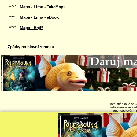
*****
Mapa - Lima - TakeMaps
****
Mapa - Lima - eBook
*****
Mapa - EnjP
Zpátky na hlavní stránku
Tato stránka je sou
této stránce najde
metro, cestování, 