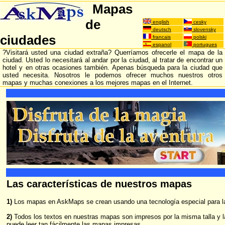
Mapas
de
english
cesky
deutsch
slovensky
ciudades
francais
polski
espanol
portugues
?Visitará usted una ciudad extraña? Querríamos ofrecerle el mapa de la
ciudad. Usted lo necesitará al andar por la ciudad, al tratar de encontrar un
hotel y en otras ocasiones también. Apenas búsqueda para la ciudad que
usted necesita. Nosotros le podemos ofrecer muchos nuestros otros
mapas y muchas conexiones a los mejores mapas en el Internet.
Las características de nuestros mapas
1)
Los mapas en AskMaps se crean usando una tecnología especial para la
2)
Todos los textos en nuestras mapas son impresos por la misma talla y l
puede leer tan fácilmente las mapas impresas.