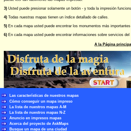
3)
Usted puede presionar solamente un botón - y toda la impresión funcio
4)
Todas nuestras mapas tienen un índice detallado de calles.
5)
En cada mapa usted puede encontrar los monumentos más importantes 
6)
En cada mapa usted puede encontrar informaciones sobre servicios del r
A la Página principa
Las características de nuestros mapas
Cómo conseguir un mapa impreso
La lista de nuestros mapas A-M
La lista de nuestros mapas N-Z
Anuncio en impresos mapas
Acerca del proyecto de AskMaps
Busque un mapa de una ciudad