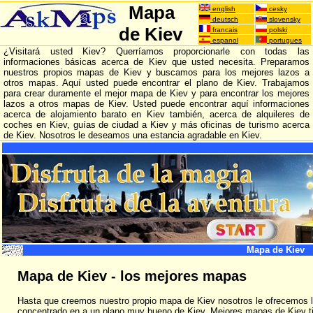
Mapa
english
cesky
deutsch
slovensky
de Kiev
francais
polski
espanol
portugues
¿Visitará usted Kiev? Querríamos proporcionarle con todas las
informaciones básicas acerca de Kiev que usted necesita. Preparamos
nuestros propios mapas de Kiev y buscamos para los mejores lazos a
otros mapas. Aquí usted puede encontrar el plano de Kiev. Trabajamos
para crear duramente el mejor mapa de Kiev y para encontrar los mejores
lazos a otros mapas de Kiev. Usted puede encontrar aquí informaciones
acerca de alojamiento barato en Kiev también, acerca de alquileres de
coches en Kiev, guías de ciudad a Kiev y más oficinas de turismo acerca
de Kiev. Nosotros le deseamos una estancia agradable en Kiev.
Mapa de Kiev
Mapa de Kiev - los mejores mapas
Hasta que creemos nuestro propio mapa de Kiev nosotros le ofrecemos l
concentrado en a un plano muy bueno de Kiev. Mejores mapas de Kiev t