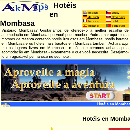
Hotéis
en
english
cesky
deutsch
slovensky
Mombasa
francais
polski
espanol
portugues
Visitarão Mombasa? Gostaríamos de oferecê-lo a melhor escolha de
acomodação em Mombasa que você pode receber. Pode achar aqui elos a
motores de reserva contendo hotéis luxuosos em Mombasa, hotéis baratos
em Mombasa e os hotéis mais baratos em Mombasa também. Achará aqui
muitos lugares livres em Mombasa - e nós o esperamos achar aqui a
acomodação em Mombasa - exatamente o que você necessita. Desejamo-
lo um agradável permanece no seu hotel.
Hotéis en Momba
Hotéis en Momb