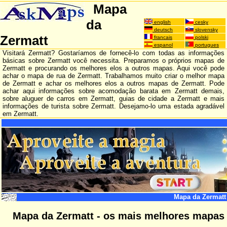
Mapa
da
english
cesky
deutsch
slovensky
Zermatt
francais
polski
espanol
portugues
Visitará Zermatt? Gostaríamos de fornecê-lo com todas as informações
básicas sobre Zermatt você necessita. Preparamos o próprios mapas de
Zermatt e procurando os melhores elos a outros mapas. Aqui você pode
achar o mapa de rua de Zermatt. Trabalhamos muito criar o melhor mapa
de Zermatt e achar os melhores elos a outros mapas de Zermatt. Pode
achar aqui informações sobre acomodação barata em Zermatt demais,
sobre aluguer de carros em Zermatt, guias de cidade a Zermatt e mais
informações de turista sobre Zermatt. Desejamo-lo uma estada agradável
em Zermatt.
Mapa da Zermatt
Mapa da Zermatt - os mais melhores mapas