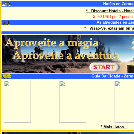
Hotéis en Zermat
* Discount Hotels - Hote
De 50 USD por 2 pesso
As atividades en Ze
* Visao-Ve, extasiam bilhe
Guia Da Cidade - Zerma
* Mais livros...