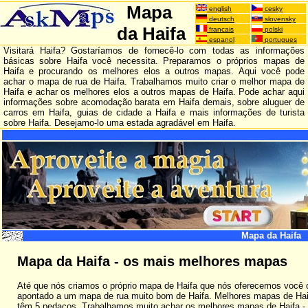
Mapa
english
cesky
deutsch
slovensky
da Haifa
francais
polski
espanol
portugues
Visitará Haifa? Gostaríamos de fornecê-lo com todas as informações
básicas sobre Haifa você necessita. Preparamos o próprios mapas de
Haifa e procurando os melhores elos a outros mapas. Aqui você pode
achar o mapa de rua de Haifa. Trabalhamos muito criar o melhor mapa de
Haifa e achar os melhores elos a outros mapas de Haifa. Pode achar aqui
informações sobre acomodação barata em Haifa demais, sobre aluguer de
carros em Haifa, guias de cidade a Haifa e mais informações de turista
sobre Haifa. Desejamo-lo uma estada agradável em Haifa.
Mapa da Haifa
Mapa da Haifa - os mais melhores mapas
Até que nós criamos o próprio mapa de Haifa que nós oferecemos você o
apontado a um mapa de rua muito bom de Haifa. Melhores mapas de Hai
têm 5 pedaços. Trabalhamos muito achar os melhores mapas de Haifa - e