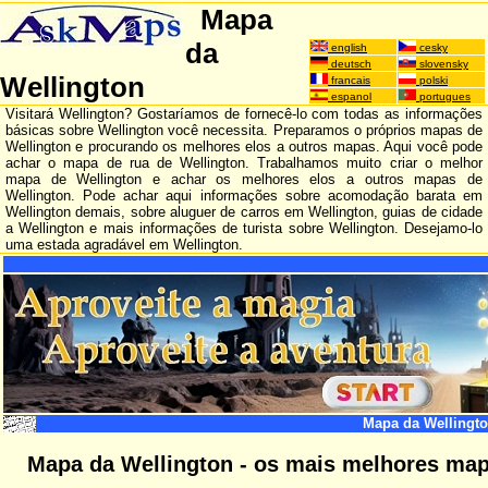
Mapa
da
english
cesky
deutsch
slovensky
Wellington
francais
polski
espanol
portugues
Visitará Wellington? Gostaríamos de fornecê-lo com todas as informações
básicas sobre Wellington você necessita. Preparamos o próprios mapas de
Wellington e procurando os melhores elos a outros mapas. Aqui você pode
achar o mapa de rua de Wellington. Trabalhamos muito criar o melhor
mapa de Wellington e achar os melhores elos a outros mapas de
Wellington. Pode achar aqui informações sobre acomodação barata em
Wellington demais, sobre aluguer de carros em Wellington, guias de cidade
a Wellington e mais informações de turista sobre Wellington. Desejamo-lo
uma estada agradável em Wellington.
Mapa da Wellingt
Mapa da Wellington - os mais melhores ma