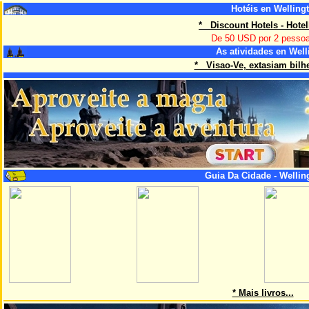
Hotéis en Welling
* Discount Hotels - Hote
De 50 USD por 2 pesso
As atividades en Well
* Visao-Ve, extasiam bilhe
Guia Da Cidade - Wellin
* Mais livros...