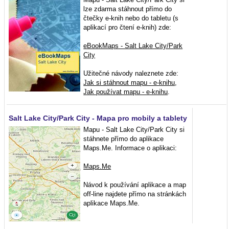
lze zdarma stáhnout přímo do
čtečky e-knih nebo do tabletu (s
aplikací pro čtení e-knih) zde:
eBookMaps - Salt Lake City/Park
City
Užitečné návody naleznete zde:
Jak si stáhnout mapu - e-knihu
,
Jak používat mapu - e-knihu
.
Salt Lake City/Park City - Mapa pro mobily a tablety
Mapu - Salt Lake City/Park City si
stáhnete přímo do aplikace
Maps.Me. Informace o aplikaci:
Maps.Me
Návod k používání aplikace a map
off-line najdete přímo na stránkách
aplikace Maps.Me.