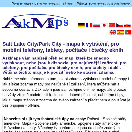
Poslat odkaz na tuto stránku příteli
|
Přidat tyto stránky k oblíbeným
Salt Lake City/Park City - mapa k vytištění, pro
mobilní telefony, tablety, počítače i čtečky eknih
AskMaps vám nabízejí přehled map, které lze snadno
vytisknout, nebo jsou k dispozici pro nejrůznější zařízení: pro
telefony, pro počítače, pro čtečky eknih, pro tablety i další.
Většina těchto map je k použití nebo ke stažení zdarma.
Nabízíme vám informace o tom, jak si zdarma vytisknout potřebné mapy i
jak získat zdarma mapy pro nejrůznější zařízení, která můžete mít s
sebou na cestách. Základem jsou samozřejmě on-line mapy, ale protože
ne vždy zřejmě budete mít k dispozici datové připojení, nabízíme i tipy,
jak si mapy stáhnout zdarma do svého zařízení s předstihem a používat je
bez připojení - off-line.
Nenechte si ujít tyto fantastické tipy na cesty:
Počasí - Spojené státy
americké
,
Mapa - Spojené státy americké
,
Spojené státy americké -
Průvodce na cesty
. Všechny tyto informace jsou na dobře známých