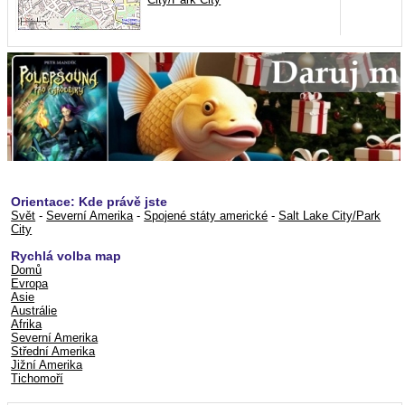
Orientace: Kde právě jste
Svět
-
Severní Amerika
-
Spojené státy americké
-
Salt Lake City/Park
City
Rychlá volba map
Domů
Evropa
Asie
Austrálie
Afrika
Severní Amerika
Střední Amerika
Jižní Amerika
Tichomoří