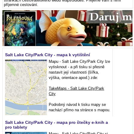
stránkách cestovatelského webu MapsGuides. Přejeme vám s nimi
příjemné cestování.
Salt Lake City/Park City - mapa k vytištění
Mapu - Salt Lake City/Park City lze
vytisknout - a při tisku si přesně
nastavit její vlastnosti (šířka,
výška, orientace apod.) zde:
TakeMaps - Salt Lake City/Park
City
Podrobný návod k tisku mapy se
nachází přímo na stránce s mapou.
Salt Lake City/Park City - mapa pro čtečky e-knih a
pro tablety
Mapu - Salt Lake City/Park City si