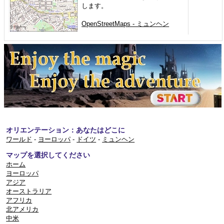
します。
OpenStreetMaps - ミュンヘン
オリエンテーション：あなたはどこに
ワールド
-
ヨーロッパ
-
ドイツ
-
ミュンヘン
マップを選択してください
ホーム
ヨーロッパ
アジア
オーストラリア
アフリカ
北アメリカ
中米