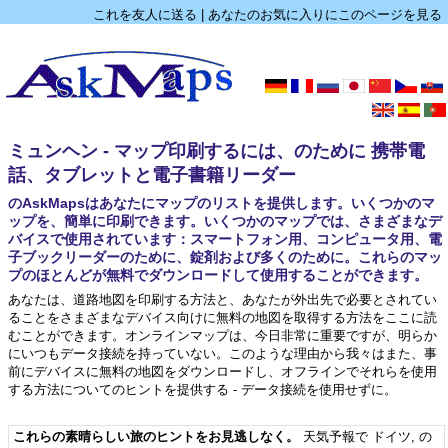
これを友人に送る
|
あなたのお気に入りにこのページを見る
ミュンヘン - マップ印刷するには、のために 携帯電
話、タブレットと電子書籍リーダー
のAskMapsはあなたにマップのリストを提供します。いくつかのマ
ップを、簡単に印刷できます。いくつかのマップでは、さまざまなデ
バイスで使用されています：スマートフォン用、コンピュータ用、電
子ブックリーダーのために、錠剤および多くのために。これらのマッ
プのほとんどが無料でダウンロードして使用することができます。
あなたは、道路地図を印刷する方法と、あなたが外出先で必要とされてい
ることをさまざまなデバイス向けに無料の地図を取得する方法をここに読
むことができます。オンラインマップは、今日非常に重要ですが、明らか
にいつもデータ接続を持っていない。このような理由から我々はまた、事
前にデバイスに無料の地図をダウンロードし、オフラインでそれらを使用
する方法についてのヒントを提供する - データ接続を使用せずに。
これらの素晴らしい旅のヒントをお見逃しなく。
天気予報で ドイツ
,
の