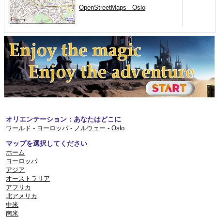
OpenStreetMaps - Oslo
オリエンテーション：あなたはどこに
ワールド
-
ヨーロッパ
-
ノルウェー
-
Oslo
マップを選択してください
ホーム
ヨーロッパ
アジア
オーストラリア
アフリカ
北アメリカ
中米
南米