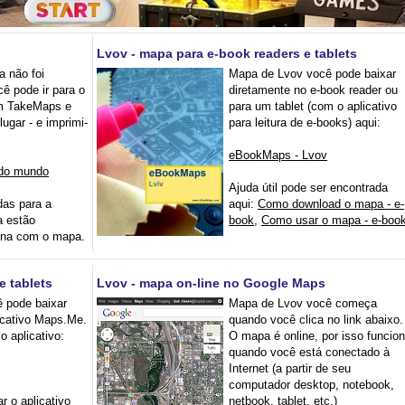
Lvov - mapa para e-book readers e tablets
 não foi
Mapa de Lvov você pode baixar
ê pode ir para o
diretamente no e-book reader ou
m TakeMaps e
para um tablet (com o aplicativo
lugar - e imprimi-
para leitura de e-books) aqui:
eBookMaps - Lvov
do mundo
Ajuda útil pode ser encontrada
das para a
aqui:
Como download o mapa - e-
 estão
book
,
Como usar o mapa - e-boo
gina com o mapa.
e tablets
Lvov - mapa on-line no Google Maps
 pode baixar
Mapa de Lvov você começa
icativo Maps.Me.
quando você clica no link abaixo.
o aplicativo:
O mapa é online, por isso funcio
quando você está conectado à
Internet (a partir de seu
computador desktop, notebook,
r o aplicativo
netbook, tablet, etc.)