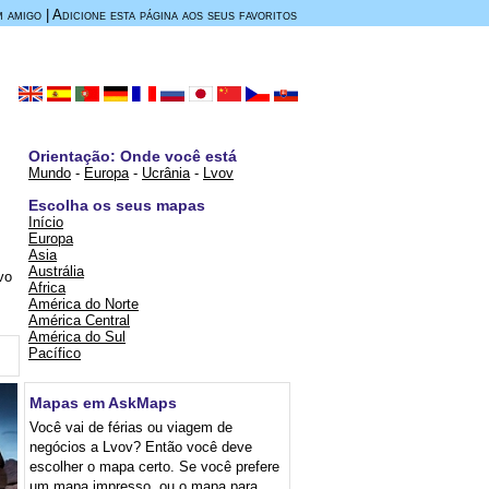
m amigo
|
Adicione esta página aos seus favoritos
Orientação: Onde você está
Mundo
-
Europa
-
Ucrânia
-
Lvov
Escolha os seus mapas
Início
Europa
Asia
Austrália
vo
Africa
América do Norte
América Central
América do Sul
Pacífico
Mapas em AskMaps
Você vai de férias ou viagem de
negócios a Lvov? Então você deve
escolher o mapa certo. Se você prefere
um mapa impresso, ou o mapa para