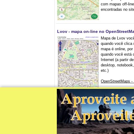
com mapas off-lin
encontradas no si
Lvov - mapa on-line no OpenStreetM
Mapa de Lvov voc
quando você clica 
mapa é online, por
quando você está 
Internet (a partir 
desktop, notebook,
etc.)
OpenStreetMaps -