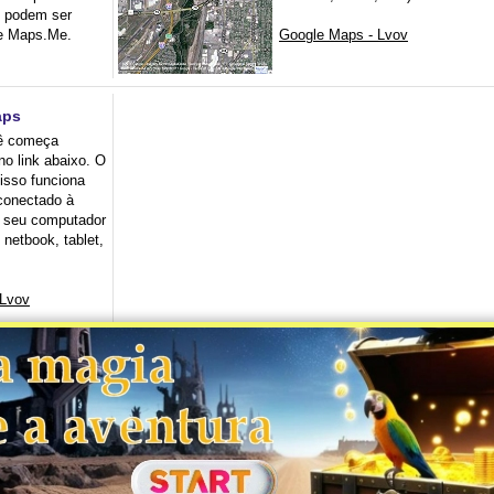
e podem ser
te Maps.Me.
Google Maps - Lvov
aps
ê começa
no link abaixo. O
 isso funciona
conectado à
de seu computador
 netbook, tablet,
 Lvov