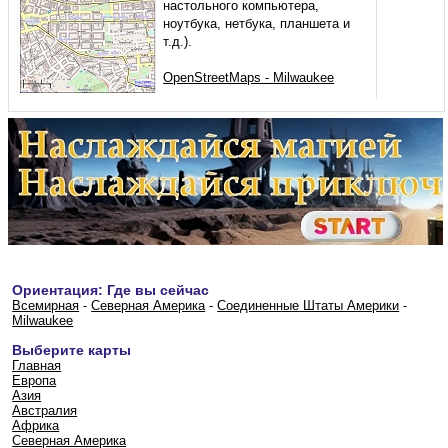
настольного компьютера,
ноутбука, нетбука, планшета и
т.д.).
OpenStreetMaps - Milwaukee
Ориентация: Где вы сейчас
Всемирная
-
Северная Америка
-
Соединенные Штаты Америки
-
Milwaukee
Выберите карты
Главная
Европа
Азия
Австралия
Африка
Северная Америка