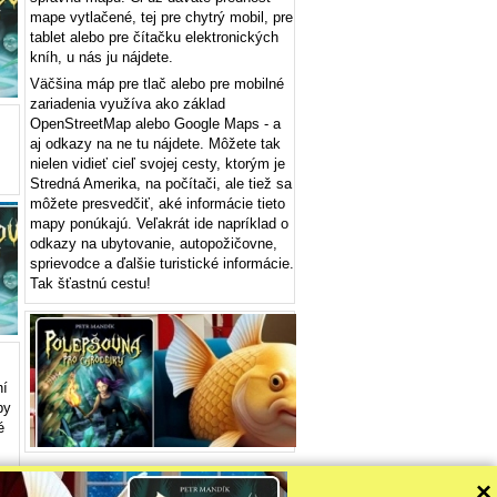
mape vytlačené, tej pre chytrý mobil, pre
tablet alebo pre čítačku elektronických
kníh, u nás ju nájdete.
Väčšina máp pre tlač alebo pre mobilné
zariadenia využíva ako základ
OpenStreetMap alebo Google Maps - a
aj odkazy na ne tu nájdete. Môžete tak
nielen vidieť cieľ svojej cesty, ktorým je
Stredná Amerika, na počítači, ale tiež sa
môžete presvedčiť, aké informácie tieto
mapy ponúkajú. Veľakrát ide napríklad o
odkazy na ubytovanie, autopožičovne,
sprievodce a ďalšie turistické informácie.
Tak šťastnú cestu!
ní
py
é
>>>
×