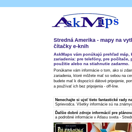
Stredná Amerika - mapy na vytla
čítačky e-knih
AskMaps vám ponúkajú prehľad máp, kto
zariadenia: pre telefóny, pre počítače, 
použitie alebo na stiahnutie zadarmo.
Ponúkame vám informácie o tom, ako si zdarm
zariadenia, ktoré môžete mať so sebou na ce
budete mať k dispozícii dátové pripojenie, p
a používať ich bez pripojenia - off-line.
Nenechajte si ujsť tieto fantastické rady n
Sprievodca
. Všetky informácie sú na známy
Ďalšie dobré zdroje informácií pre plánov
a podrobné informácie v Atlasu sveta - Stre