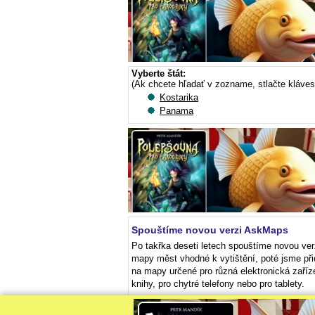
Vyberte štát:
(Ak chcete hľadať v zozname, stlačte kláve
Kostarika
Panama
Spouštíme novou verzi AskMaps
Po takřka deseti letech spouštíme novou ver
mapy měst vhodné k vytištění, poté jsme při
na mapy určené pro různá elektronická zaříz
knihy, pro chytré telefony nebo pro tablety.