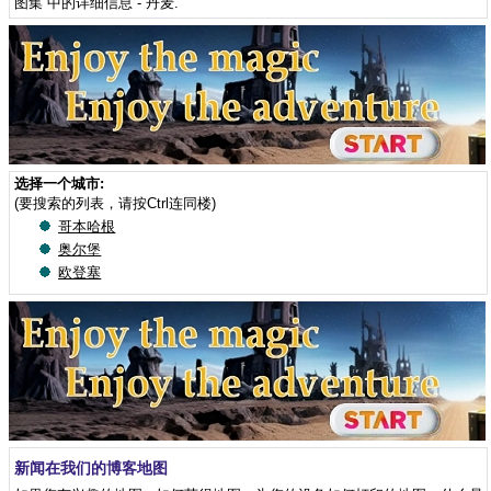
图集”中的详细信息 - 丹麦
.
选择一个城市:
(要搜索的列表，请按Ctrl连同楼)
哥本哈根
奥尔堡
欧登塞
新闻在我们的博客地图