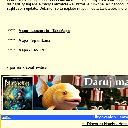
sa nájsť ty najlepšie mapy Lanzarote - a udržať je funkčné. Ak náhodou 
najbližšom update. Dúfame, že tu nájdete mapu miesta Lanzarote, ktorů 
*****
Mapa - Lanzarote - TakeMaps
*****
Mapa - SpainLanz
*****
Mapa - F4S_PDF
Späť na hlavnú stránku
Ubytovanie v Lanza
* Discount Hotels - Hote