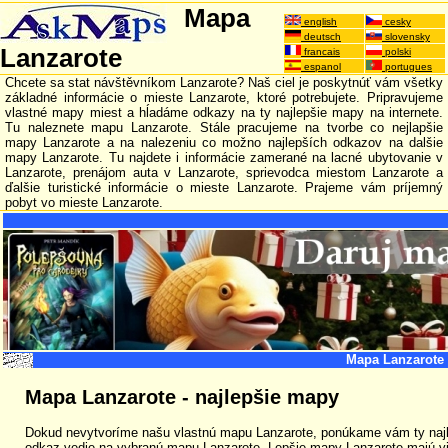
Mapa
english
cesky
deutsch
slovensky
Lanzarote
francais
polski
espanol
portugues
Chcete sa stat návštěvníkom Lanzarote? Naš ciel je poskytnúť vám všetky
základné informácie o mieste Lanzarote, ktoré potrebujete. Pripravujeme
vlastné mapy miest a hĺadáme odkazy na ty najlepšie mapy na internete.
Tu naleznete mapu Lanzarote. Stále pracujeme na tvorbe co nejlapšie
mapy Lanzarote a na nalezeniu co možno najlepších odkazov na dalšie
mapy Lanzarote. Tu najdete i informácie zamerané na lacné ubytovanie v
Lanzarote, prenájom auta v Lanzarote, sprievodca miestom Lanzarote a
ďalšie turistické informácie o mieste Lanzarote. Prajeme vám príjemný
pobyt vo mieste Lanzarote.
Mapa Lanzarote
Mapa Lanzarote - najlepšie mapy
Dokud nevytvoríme našu vlastnú mapu Lanzarote, ponúkame vám ty najl
odkaz vedie na vybranú mapu Lanzarote. Lepšie mapy Lanzarote majú vi