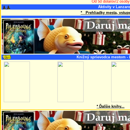
Od 50 dolarov/2 osoby
Aktivity v Lanzaro
* Prehliadky mesta, vstupe
Knižný sprievodca mestom - 
* Ďalšie knihy...