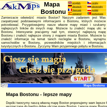
Mapa
english
cesky
deutsch
slovensky
Bostonu
francais
polski
espanol
portugues
Zamierzacie odwiedzić miasto Boston? Naszym zadaniem jest Was
zaopatrywać podstawowymi informacjemi o Bostonu, których możecie
potrzebować. Przygotowujemy nasze własne mapy miast i szukamy
najlepszych linków do innych map. Możecie tu znaleźć mapę ulic w
Bostonu. Intensywnie pracujemy nad tym, stworzyć najlepszą mapę
Bostonu i znaleźć najlepsze strony z mapami miasta Boston. Możecie tu
znaleźć informacje na temat tanich noclegów w Bostonu, wynajmu
samochodów w Bostonu, przewodników miejskich i informacjach
turystycznych o Bostonu. Życzymy Wam przyjemnego pobytu w Bostonu.
Mapa Bostonu
Mapa Bostonu - lepsze mapy
Dopóki tworzymy naszą własną mapę Boston proponujemy wam lepsze łą
wyznaczana do bardzo dobre uliczne mapy Boston. Lepsze mapy Boston