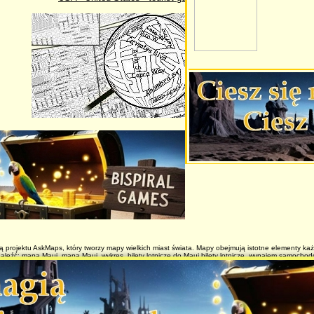
ią projektu AskMaps, który tworzy mapy wielkich miast świata. Mapy obejmują istotne elementy każ
naleźć: mapa Maui, mapa Maui, wykres, bilety lotnicze do Maui bilety lotnicze, wynajem samocho
a, nanosić na mapę miasta, podziemny transport, metro, podróż, urlopy, główny punkt, spis ulic
.AskMaps stale się rozrasta. Jeżeli nie znaleźliście Państwo mapy, której szukaliście, proponuje
New polish translation; credits to And
© AskMaps 2001-2
Publisher:
Bispiral, s.r.o.
|
Privacy policy