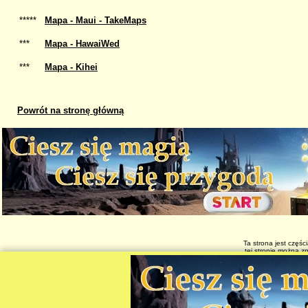
*****
Mapa - Maui - TakeMaps
***
Mapa - HawaiWed
***
Mapa - Kihei
Powrót na stronę główną
Ta strona jest częśc
tej stronie można z
Maui, mapa miast
mapy