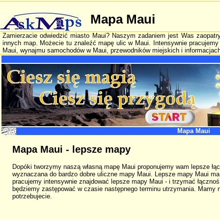
Mapa Maui
Zamierzacie odwiedzić miasto Maui? Naszym zadaniem jest Was zaopatry
innych map. Możecie tu znaleźć mapę ulic w Maui. Intensywnie pracujemy 
Maui, wynajmu samochodów w Maui, przewodników miejskich i informacjac
Mapa Maui
Mapa Maui - lepsze mapy
Dopóki tworzymy naszą własną mapę Maui proponujemy wam lepsze łącz
wyznaczana do bardzo dobre uliczne mapy Maui. Lepsze mapy Maui ma 
pracujemy intensywnie znajdować lepsze mapy Maui - i trzymać łącznoś f
będziemy zastępować w czasie następnego terminu utrzymania. Mamy n
potrzebujecie.