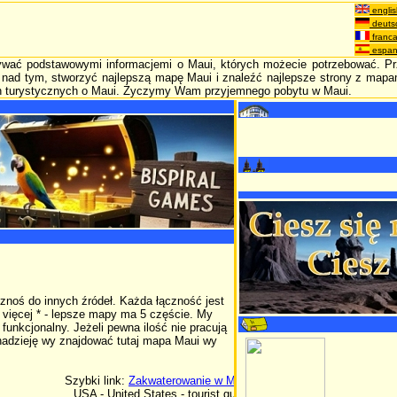
englis
deuts
franca
espan
wać podstawowymi informacjemi o Maui, których możecie potrzebować. P
nad tym, stworzyć najlepszą mapę Maui i znaleźć najlepsze strony z mapa
h turystycznych o Maui. Życzymy Wam przyjemnego pobytu w Maui.
noś do innych źródeł. Każda łączność jest
vięcej * - lepsze mapy ma 5 częście. My
unkcjonalny. Jeżeli pewna ilość nie pracują
adzieję wy znajdować tutaj mapa Maui wy
Szybki link:
Zakwaterowanie w Maui
USA - United States - tourist guide