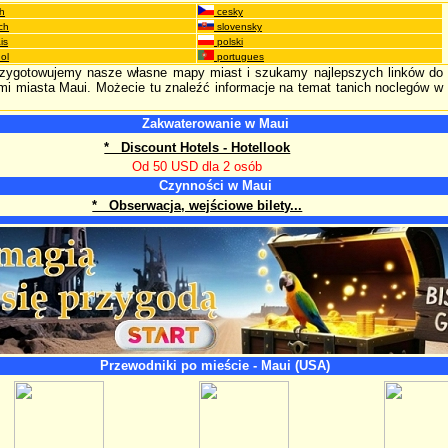
h
cesky
ch
slovensky
is
polski
ol
portugues
rzygotowujemy nasze własne mapy miast i szukamy najlepszych linków do
mi miasta Maui. Możecie tu znaleźć informacje na temat tanich noclegów w
Zakwaterowanie w Maui
* Discount Hotels - Hotellook
Od 50 USD dla 2 osób
Czynności w Maui
* Obserwacja, wejściowe bilety...
Przewodniki po mieście - Maui (USA)