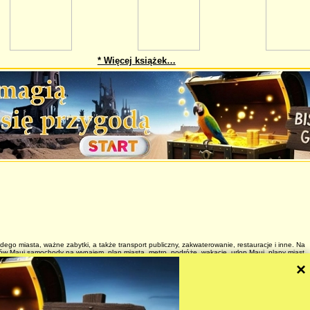
* Więcej książek…
dego miasta, ważne zabytki, a także transport publiczny, zakwaterowanie, restauracje i inne. Na
dów Maui samochody na wynajem, plan miasta, metro, podróże, wakacje, urlop Maui, plany miast
, indeks ulic, interesujące zabytki, darmowa mapa, darmowe mapy, bezpłatna mapa, bezpłatne
×
my spróbować później. Ostatnie aktualizacje i rozszerzenia naszych map: 2/2013 .
rzej Leszczynski
026
 and website rules