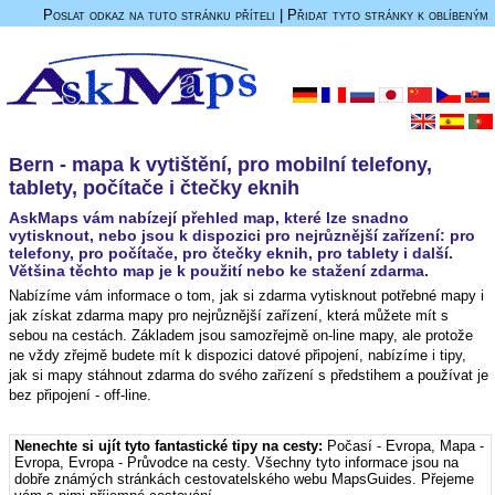
Poslat odkaz na tuto stránku příteli
|
Přidat tyto stránky k oblíbeným
Bern - mapa k vytištění, pro mobilní telefony,
tablety, počítače i čtečky eknih
AskMaps vám nabízejí přehled map, které lze snadno
vytisknout, nebo jsou k dispozici pro nejrůznější zařízení: pro
telefony, pro počítače, pro čtečky eknih, pro tablety i další.
Většina těchto map je k použití nebo ke stažení zdarma.
Nabízíme vám informace o tom, jak si zdarma vytisknout potřebné mapy i
jak získat zdarma mapy pro nejrůznější zařízení, která můžete mít s
sebou na cestách. Základem jsou samozřejmě on-line mapy, ale protože
ne vždy zřejmě budete mít k dispozici datové připojení, nabízíme i tipy,
jak si mapy stáhnout zdarma do svého zařízení s předstihem a používat je
bez připojení - off-line.
Nenechte si ujít tyto fantastické tipy na cesty:
Počasí - Evropa
,
Mapa -
Evropa
,
Evropa - Průvodce na cesty
. Všechny tyto informace jsou na
dobře známých stránkách cestovatelského webu MapsGuides. Přejeme