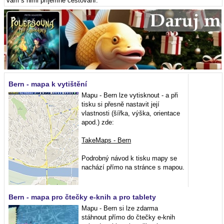
vám s nimi příjemné cestování.
Bern - mapa k vytištění
Mapu - Bern lze vytisknout - a při
tisku si přesně nastavit její
vlastnosti (šířka, výška, orientace
apod.) zde:
TakeMaps - Bern
Podrobný návod k tisku mapy se
nachází přímo na stránce s mapou.
Bern - mapa pro čtečky e-knih a pro tablety
Mapu - Bern si lze zdarma
stáhnout přímo do čtečky e-knih