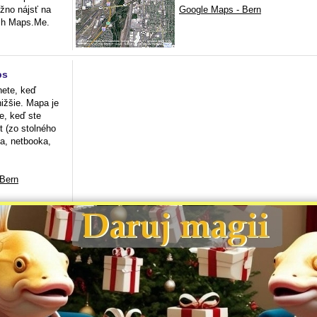
žno nájsť na
Google Maps - Bern
ch Maps.Me.
ps
nete, keď
nižšie. Mapa je
je, keď ste
et (zo stolného
a, netbooka,
Bern