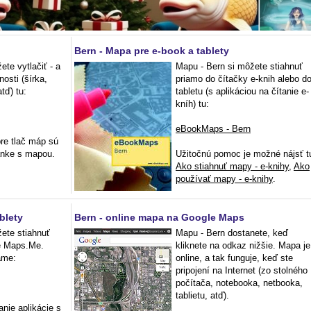
Bern - Mapa pre e-book a tablety
te vytlačiť - a
Mapu - Bern si môžete stiahnuť
nosti (šírka,
priamo do čítačky e-knih alebo d
tď) tu:
tabletu (s aplikáciou na čítanie e-
kníh) tu:
eBookMaps - Bern
re tlač máp sú
ánke s mapou.
Užitočnú pomoc je možné nájsť t
Ako stiahnuť mapy - e-knihy
,
Ako
používať mapy - e-knihy
.
blety
Bern - online mapa na Google Maps
ete stiahnuť
Mapu - Bern dostanete, keď
ie Maps.Me.
kliknete na odkaz nižšie. Mapa je
ame:
online, a tak funguje, keď ste
pripojení na Internet (zo stolného
počítača, notebooka, netbooka,
tablietu, atď).
nie aplikácie s