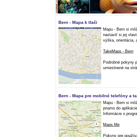
Bern - Mapa k tlači
Mapu - Bern si môže
nastaviť si jej vlast
výška, orientácia, a
TakeMaps - Bern
Podrobné pokyny p
umiestnené na str
Bern - Mapa pre mobilné telefóny a ta
Mapu - Bern si môž
priamo do aplikác
Informácie o progr
Maps.Me
Pokyny pre používa