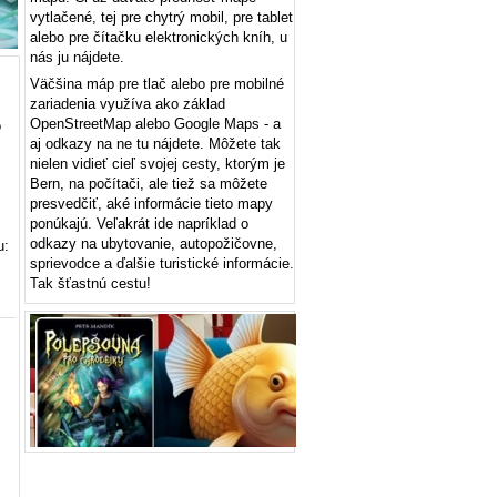
vytlačené, tej pre chytrý mobil, pre tablet
alebo pre čítačku elektronických kníh, u
nás ju nájdete.
Väčšina máp pre tlač alebo pre mobilné
zariadenia využíva ako základ
OpenStreetMap alebo Google Maps - a
o
aj odkazy na ne tu nájdete. Môžete tak
nielen vidieť cieľ svojej cesty, ktorým je
Bern, na počítači, ale tiež sa môžete
presvedčiť, aké informácie tieto mapy
ponúkajú. Veľakrát ide napríklad o
odkazy na ubytovanie, autopožičovne,
u:
sprievodce a ďalšie turistické informácie.
Tak šťastnú cestu!