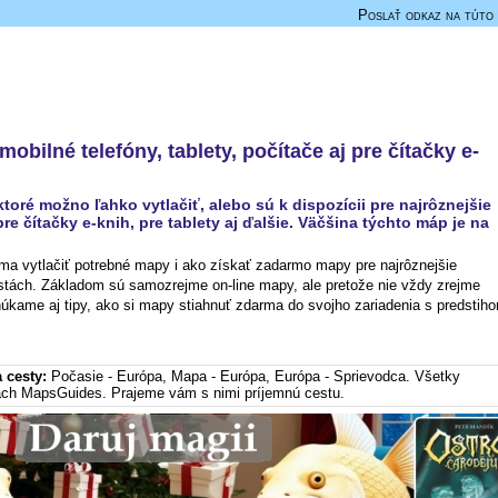
Poslať odkaz na túto 
obilné telefóny, tablety, počítače aj pre čítačky e-
ré možno ľahko vytlačiť, alebo sú k dispozícii pre najrôznejšie
pre čítačky e-knih, pre tablety aj ďalšie. Väčšina týchto máp je na
a vytlačiť potrebné mapy i ako získať zadarmo mapy pre najrôznejšie
stách. Základom sú samozrejme on-line mapy, ale pretože nie vždy zrejme
onúkame aj tipy, ako si mapy stiahnuť zdarma do svojho zariadenia s predstih
a cesty:
Počasie - Európa
,
Mapa - Európa
,
Európa - Sprievodca
. Všetky
ch MapsGuides. Prajeme vám s nimi príjemnú cestu.