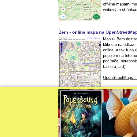
off-line mapami mo
webových stránka
Bern - online mapa na OpenStreetMa
Mapu - Bern dosta
kliknete na odkaz 
online, a tak fungu
pripojení na Intern
počítača, notebook
tablietu, atď).
OpenStreetMaps - 