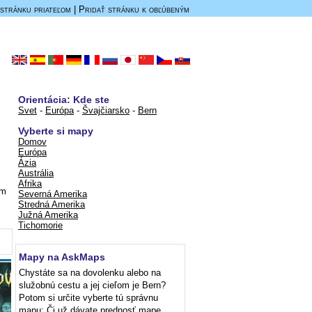
stránku priateľom
|
Pridať stránku k obľúbeným
Orientácia: Kde ste
Svet
-
Európa
-
Švajčiarsko
-
Bern
Vyberte si mapy
Domov
Európa
Ázia
Austrália
Afrika
om
Severná Amerika
Stredná Amerika
Južná Amerika
Tichomorie
Mapy na AskMaps
Chystáte sa na dovolenku alebo na
služobnú cestu a jej cieľom je Bern?
Potom si určite vyberte tú správnu
mapu: Či už dávate prednosť mape