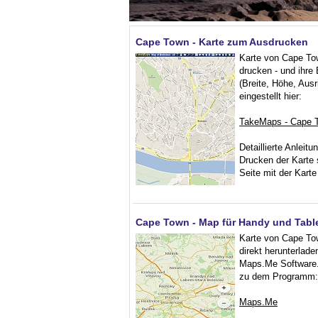
Cape Town - Karte zum Ausdrucken
Karte von Cape To
drucken - und ihre
(Breite, Höhe, Ausr
eingestellt hier:
TakeMaps - Cape 
Detaillierte Anleitu
Drucken der Karte 
Seite mit der Karte 
Cape Town - Map für Handy und Tabl
Karte von Cape To
direkt herunterlade
Maps.Me Software.
zu dem Programm:
Maps.Me