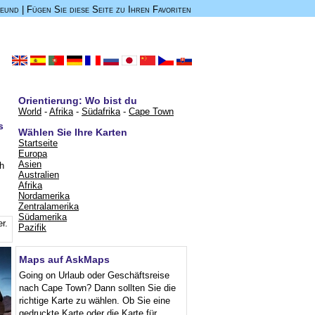
reund
|
Fügen Sie diese Seite zu Ihren Favoriten
Orientierung: Wo bist du
World
-
Afrika
-
Südafrika
-
Cape Town
s
Wählen Sie Ihre Karten
Startseite
Europa
Asien
ch
Australien
Afrika
Nordamerika
Zentralamerika
Südamerika
er
.
Pazifik
Maps auf AskMaps
Going on Urlaub oder Geschäftsreise
nach Cape Town? Dann sollten Sie die
richtige Karte zu wählen. Ob Sie eine
gedruckte Karte oder die Karte für