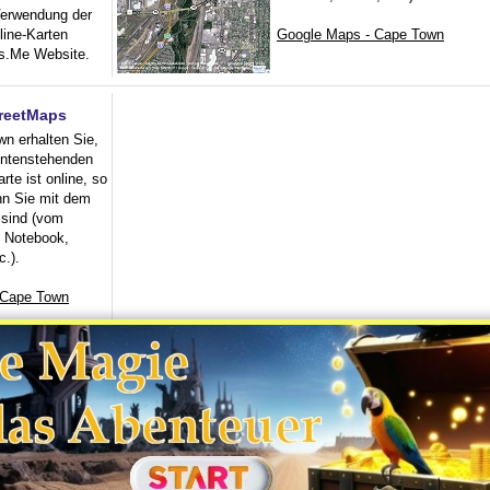
erwendung der
line-Karten
Google Maps - Cape Town
ps.Me Website.
treetMaps
n erhalten Sie,
untenstehenden
rte ist online, so
enn Sie mit dem
 sind (vom
 Notebook,
c.).
 Cape Town