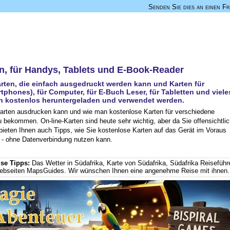
Senden Sie dies an einen F
n, für Handys, Tablets und E-Book-Reader
arten, die einfach ausgedruckt werden kann und Karten für
phones), für Computer, für E-Buch Leser, für Tabletten und viele
en kostenlos heruntergeladen und verwendet werden.
arten ausdrucken kann und wie man kostenlose Karten für verschiedene
 bekommen. On-line-Karten sind heute sehr wichtig, aber da Sie offensichtli
bieten Ihnen auch Tipps, wie Sie kostenlose Karten auf das Gerät im Voraus
e - ohne Datenverbindung nutzen kann.
ise Tipps:
Das Wetter in Südafrika
,
Karte von Südafrika
,
Südafrika Reiseführ
Webseiten MapsGuides. Wir wünschen Ihnen eine angenehme Reise mit ihnen.