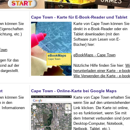
Cape Town - Karte für E-Book-Reader und Tablet
wn können Sie
Karte von Cape Town können Sie
 Eigenschaften
direkt in e-Book-Reader oder ein
ichtung, etc.)
Tablet downloaden (mit den
Software zum Lesen von E-
Bücher) hier:
Town
eBookMaps - Cape Town
ngen für das
sind auf der
Nützliche Hilfe finden Sie hier:
Wi
dargestellt.
herunterladen einer Karte - e-boo
Wie Verwenden die Karte - e-boo
et
Cape Town - Online-Karte bei Google Maps
wn können Sie
Karte von Cape Town erhalten Sie
n in den
wenn Sie auf den untenstehende
 Informationen
Link klicken. Die Karte ist online,
so es funktioniert, wenn Sie mit
dem Internet verbunden sind (vo
Desktop-Computer, Notebook,
Netbook, Tablet, etc.).