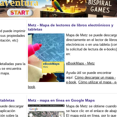
Metz - Mapa de lectores de libros electrónicos y
tabletas
d puede imprimir
Mapa de Metz se puede descarga
r sus propiedades
directamente en el lector de libro
ntación, etc)
electrónicos o en una tableta (co
la solicitud de lectura de e-books)
en:
eBookMaps - Metz
etalladas para la
a se encuentra
Ayuda útil se puede encontrar
l mapa.
aquí:
Cómo descargar un mapa -
e-book
,
Cómo utilizar el mapa - e
book
.
 tabletas
Metz - mapa en línea en Google Maps
uede descargar
Mapa de Metz se obtiene cuando
aplicación
se hace clic en el enlace de abaj
ión sobre la
El mapa está en línea, por lo que