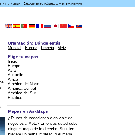
r a un amigo
|
Añadir esta página a tus favoritos
Orientación: Dónde estás
Mundial
-
Europa
-
Francia
-
Metz
Elige tu mapas
Inicio
Europa
Asia
Australia
África
na
América del Norte
e
América Central
América del Sur
Pacífico
la
Mapas en AskMaps
¿Te vas de vacaciones o en viaje de
negocios a Metz? Entonces usted debe
elegir el mapa de la derecha. Si usted
prefiere un mapa impreso, o el mapa