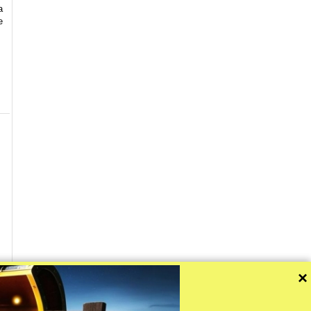
a
e
×