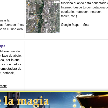
funciona cuando está conectado 
Internet (desde tu computadora d
escritorio, notebook, netbook,
tablet, etc.)
usar la
as fuera de línea
Google Maps - Metz
r en el sitio web
aps
btiene cuando
enlace de abajo.
ea, por lo que
stá conectado a
 computadora de
k, netbook,
 Metz