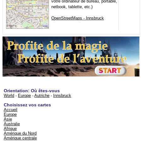
votre ordinateur de bureau, portable,
netbook, tablette, etc.)
OpenStreetMaps - Innsbruck
Orientation: Où êtes-vous
World
-
Europe
-
Autriche
-
Innsbruck
Choisissez vos cartes
Accueil
Europe
Asie
Australie
Afrique
Amérique du Nord
Amérique centrale