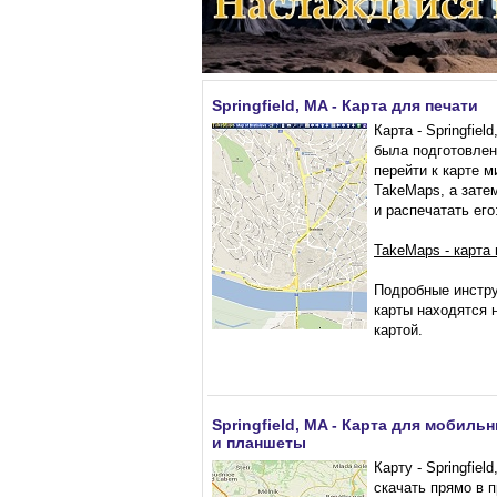
Springfield, MA - Карта для печати
Карта - Springfiel
была подготовлен
перейти к карте м
TakeMaps, а затем
и распечатать его
TakeMaps - карта
Подробные инстру
карты находятся 
картой.
Springfield, MA - Карта для мобил
и планшеты
Карту - Springfie
скачать прямо в 