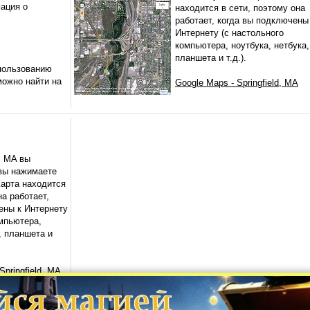
ация о
находится в сети, поэтому она
работает, когда вы подключены
Интернету (с настольного
компьютера, ноутбука, нетбука,
планшета и т.д.).
пользованию
ожно найти на
Google Maps - Springfield, MA
d, MA вы
 вы нажимаете
Карта находится
на работает,
ены к Интернету
омпьютера,
, планшета и
Springfield, MA