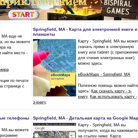
Springfield, MA - Карта для электронной книги и
планшеты
d, MA еще не
Карту - Springfield, MA вы може
а, но вы можете
скачать прямо в электронную
ира на
книгу или таблет (с приложени
 найти место -
для чтения электронных книг)
:
можно здесь:
 мира
eBookMaps - Springfield, MA
кции по печати
Полезною помощь можно найти
на странице с
здесь:
Как скачать карту - э-
книгу
,
Как использовать карту -
э-книгу
.
ьные телефоны
Springfield, MA - Детальная карта на Google Ma
Карту - Springfield, MA вы
ld, MA вы можете
получаете, когда вы нажимаете
программе
на ссылку ниже. Карта