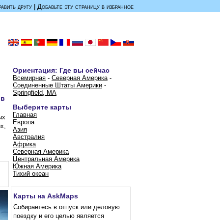
авить другу
|
Добавьте эту страницу в избранное
Ориентация: Где вы сейчас
Всемирная
-
Северная Америка
-
Соединенные Штаты Америки
-
Springfield, MA
ов
Выберите карты
Главная
ых
Европа
х,
Азия
Австралия
Африка
Северная Америка
Центральная Америка
Южная Америка
Тихий океан
Карты на AskMaps
Собираетесь в отпуск или деловую
поездку и его целью является