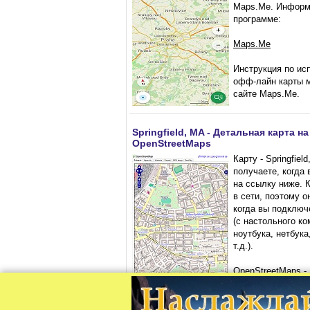
Maps.Me. Информ
программе:
Maps.Me
Инструкция по ис
офф-лайн карты м
сайте Maps.Me.
Springfield, MA - Детальная карта на
OpenStreetMaps
Карту - Springfiel
получаете, когда
на ссылку ниже. 
в сети, поэтому о
когда вы подключ
(с настольного к
ноутбука, нетбука
т.д.).
OpenStreetMaps - 