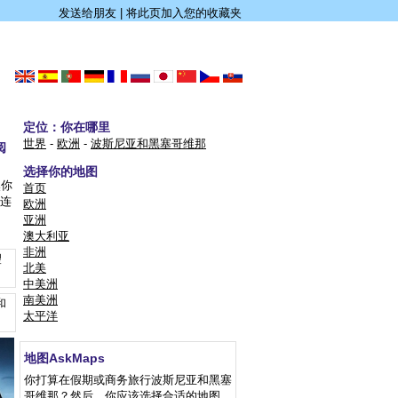
发送给朋友
|
将此页加入您的收藏夹
定位：你在哪里
世界
-
欧洲
-
波斯尼亚和黑塞哥维那
阅
选择你的地图
然你
首页
据连
欧洲
亚洲
澳大利亚
非洲
望
北美
中美洲
南美洲
和
太平洋
地图AskMaps
你打算在假期或商务旅行波斯尼亚和黑塞
哥维那？然后，你应该选择合适的地图。