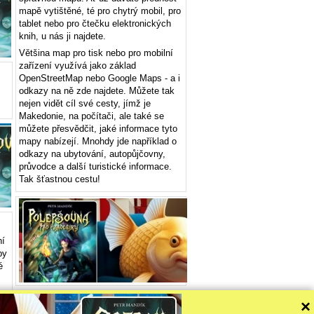
mapě vytištěné, té pro chytrý mobil, pro
tablet nebo pro čtečku elektronických
knih, u nás ji najdete.
Většina map pro tisk nebo pro mobilní
zařízení využívá jako základ
OpenStreetMap nebo Google Maps - a i
odkazy na ně zde najdete. Můžete tak
nejen vidět cíl své cesty, jímž je
Makedonie, na počítači, ale také se
můžete přesvědčit, jaké informace tyto
mapy nabízejí. Mnohdy jde například o
odkazy na ubytování, autopůjčovny,
průvodce a další turistické informace.
Tak šťastnou cestu!
ní
py
é
>>>
×