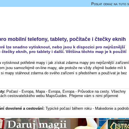
Poslat odkaz na tuto s
ro mobilní telefony, tablety, počítače i čtečky eknih
é lze snadno vytisknout, nebo jsou k dispozici pro nejrůznější
o čtečky eknih, pro tablety i další. Většina těchto map je k použití
vytisknout potřebné mapy i jak získat zdarma mapy pro nejrůznější zařízení
em jsou samozřejmě on-line mapy, ale protože ne vždy zřejmě budete mít k
jak si mapy stáhnout zdarma do svého zařízení s předstihem a používat je bez
sty:
Počasí - Evropa
,
Mapa - Evropa
,
Evropa - Průvodce na cesty
. Všechny
nkách cestovatelského webu MapsGuides. Přejeme vám s nimi příjemné
ání dovolené a cestování:
Typické počasí během roku - Makedonie
a podro