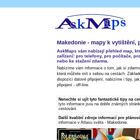
Makedonie - mapy k vytištění, p
AskMaps vám nabízejí přehled map, kter
zařízení: pro telefony, pro počítače, pr
nebo ke stažení zdarma.
Nabízíme vám informace o tom, jak si zdarma 
která můžete mít s sebou na cestách. Základ
dispozici datové připojení, nabízíme i tipy, 
připojení - off-line.
Nenechte si ujít tyto fantastické tipy na ce
tyto informace jsou na dobře známých strá
cestování.
Další kvalitní zdroje informací pro plánov
informace v Atlasu světa - Makedonie
.