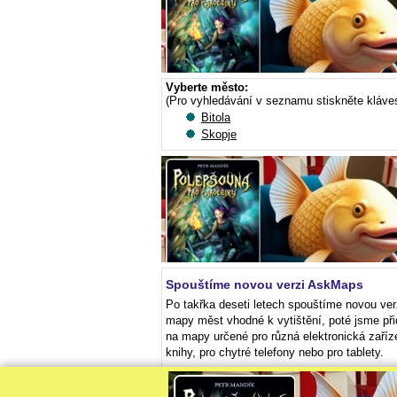
Vyberte město:
(Pro vyhledávání v seznamu stiskněte kláve
Bitola
Skopje
Spouštíme novou verzi AskMaps
Po takřka deseti letech spouštíme novou ver
mapy měst vhodné k vytištění, poté jsme při
na mapy určené pro různá elektronická zaříz
knihy, pro chytré telefony nebo pro tablety.
Tisk a používání různých map zdarma