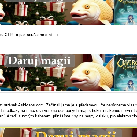
su CTRL a pak současně s ní F.)
zi stránek AskMaps.com. Začínali jsme je s představou, že nabídneme vlast
dali odkazy na množství veřejně dostupných map k tisku a nakonec i první ti
ení. A teď, s novým kabátem, přinášíme tipy na mapy k tisku, pro elektronick
(23. 10.)
Celý článek 
 - videonávody