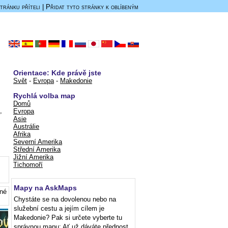
tránku příteli
|
Přidat tyto stránky k oblíbeným
Orientace: Kde právě jste
Svět
-
Evropa
-
Makedonie
Rychlá volba map
Domů
,
Evropa
Asie
Austrálie
Afrika
Severní Amerika
Střední Amerika
Jižní Amerika
Tichomoří
Mapy na AskMaps
bné
Chystáte se na dovolenou nebo na
služební cestu a jejím cílem je
Makedonie? Pak si určete vyberte tu
správnou mapu: Ať už dáváte přednost