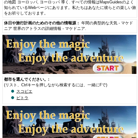
の地図 ヨーロッパ
,
ヨーロッパ 導く
. すべての情報はMapsGuidesのよく
知られているWebページにあります。私たちはあなたに彼らとの楽しい旅
をお祈りしております。
休日や旅行計画のためのその他の情報源：
年間の典型的な天気 - マケド
ニア
世界のアトラスの詳細情報 - マケドニア
.
都市を選んでください。:
(リスト、Ctrlキーを押しながら検索するには、一緒にFで)
スコピエ
ビトラ