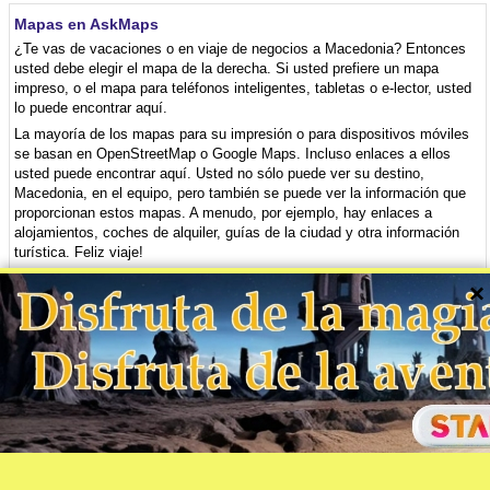
Mapas en AskMaps
¿Te vas de vacaciones o en viaje de negocios a Macedonia? Entonces
usted debe elegir el mapa de la derecha. Si usted prefiere un mapa
impreso, o el mapa para teléfonos inteligentes, tabletas o e-lector, usted
lo puede encontrar aquí.
La mayoría de los mapas para su impresión o para dispositivos móviles
se basan en OpenStreetMap o Google Maps. Incluso enlaces a ellos
usted puede encontrar aquí. Usted no sólo puede ver su destino,
Macedonia, en el equipo, pero también se puede ver la información que
proporcionan estos mapas. A menudo, por ejemplo, hay enlaces a
alojamientos, coches de alquiler, guías de la ciudad y otra información
turística. Feliz viaje!
×
©2001-2026 AskMaps.com
Editor: Bispiral, s.r.o. |
Quiénes somos
|
Reglamento de este sitio web y Política de
privacidad